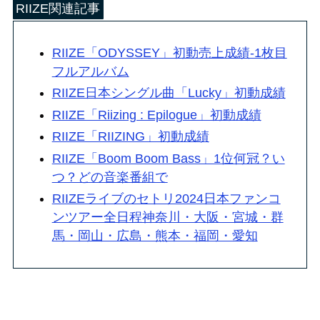
RIIZE関連記事
RIIZE「ODYSSEY」初動売上成績-1枚目
フルアルバム
RIIZE日本シングル曲「Lucky」初動成績
RIIZE「Riizing : Epilogue」初動成績
RIIZE「RIIZING」初動成績
RIIZE「Boom Boom Bass」1位何冠？い
つ？どの音楽番組で
RIIZEライブのセトリ2024日本ファンコ
ンツアー全日程神奈川・大阪・宮城・群
馬・岡山・広島・熊本・福岡・愛知