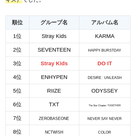
順位
グループ名
アルバム名
1位
Stray Kids
KARMA
2位
SEVENTEEN
HAPPY BURSTDAY
3位
Stray Kids
DO IT
4位
ENHYPEN
DESIRE : UNLEASH
5位
RIIZE
ODYSSEY
6位
TXT
The Star Chapter: TOGETHER
7位
ZEROBASEONE
NEVER SAY NEVER
8位
NCTWISH
COLOR