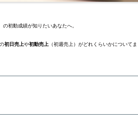
イブ）の初動成績が知りたいあなたへ。
」の
初日売上
や
初動売上
（初週売上）がどれくらいかについてま