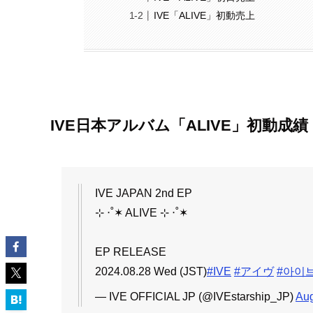
IVE「ALIVE」初動売上
IVE日本アルバム「ALIVE」初動成績
IVE JAPAN 2nd EP
⊹ ‧˚✶ ALIVE ⊹ ‧˚✶
EP RELEASE
2024.08.28 Wed (JST)
#IVE
#アイヴ
#아이
— IVE OFFICIAL JP (@IVEstarship_JP)
Aug