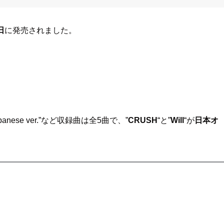
日
に発売されました。
anese ver.”など収録曲は全5曲で、”
CRUSH
“と”
Will
“が
日本オ