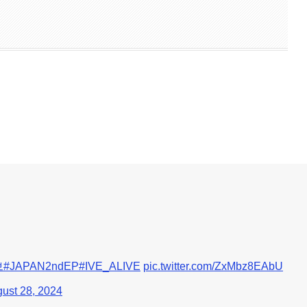
브
#JAPAN2ndEP
#IVE_ALIVE
pic.twitter.com/ZxMbz8EAbU
ust 28, 2024