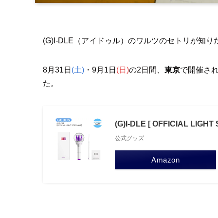
(G)I-DLE（アイドゥル）のワルツのセトリが知
8月31日
(土)
・9月1日
(日)
の2日間、
東京
で開催され
た。
(G)I-DLE [ OFFICIAL LIGH
公式グッズ
Amazon