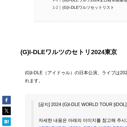
(G)I-DLEワルツセットリスト
(G)I-DLEワルツのセトリ2024東京
(G)I-DLE（アイドゥル）の日本公演、ライブは202
れます。
[공지] 2024 (G)I-DLE WORLD TOUR [iDO
자세한 내용은 아래의 이미지를 참고해 주시