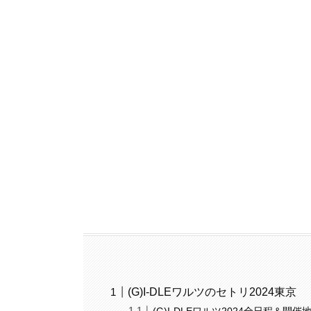
(G)I-DLEワルツのセトリ2024東京
(G)I-DLEワルツ2024全日程＆開催