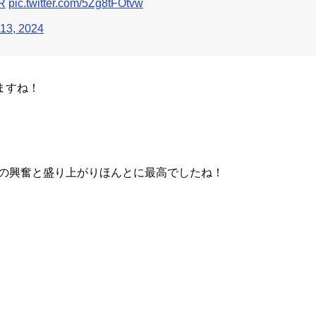
R
pic.twitter.com/5Zg8tFOtvw
13, 2024
ますね！
たときの興奮と盛り上がりほんとに最高でしたね！