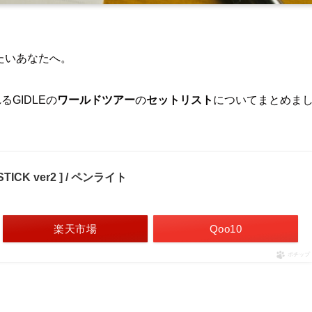
りたいあなたへ。
るGIDLEの
ワールドツアー
の
セットリスト
についてまとめま
T STICK ver2 ] / ペンライト
楽天市場
Qoo10
ポチップ