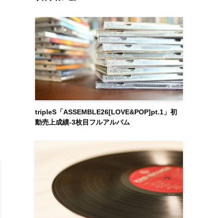
tripleS「ASSEMBLE26[LOVE&POP]pt.1」初
動売上成績-3枚目フルアルバム