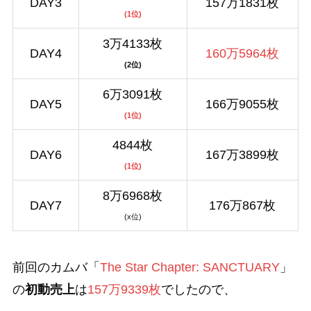
DAY3
157万1831枚
(1位)
3万4133枚
DAY4
160万5964枚
(2位)
6万3091枚
DAY5
166万9055枚
(1位)
4844枚
DAY6
167万3899枚
(1位)
8万6968枚
DAY7
176万867枚
(x位)
前回のカムバ「
The Star Chapter: SANCTUARY
」
の
初動売上
は
157万9339枚
でしたので、