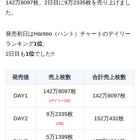
142万8097枚、2日目に9万2335枚を売り上げまし
た。
発売初日はHanteo（ハント）チャートのデイリー
ランキング
1位
、
2日目も
1位
でした!!
発売後
売上枚数
合計売上枚数
142万8097枚
DAY1
142万8097枚
(デイリー1位)
9万2335枚
DAY2
152万432枚
(1位)
5万1399枚