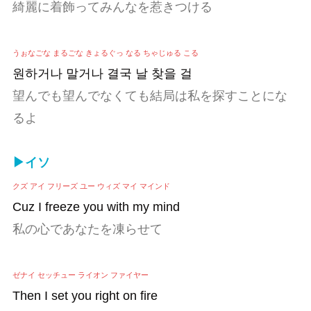
綺麗に着飾ってみんなを惹きつける
うぉなごな まるごな きょるぐっ なる ちゃじゅる こる
원하거나 말거나 결국 날 찾을 걸
望んでも望んでなくても結局は私を探すことにな
るよ
▶イソ
クズ アイ フリーズ ユー ウィズ マイ マインド
Cuz I freeze you with my mind
私の心であなたを凍らせて
ゼナイ セッチュー ライオン ファイヤー
Then I set you right on fire