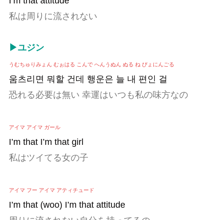
I’m that attitude
私は周りに流されない
▶ユジン
うむちゅりみょん むぉはる こんで へんうぬん ぬる ね ぴょにんごる
움츠리면 뭐할 건데 행운은 늘 내 편인 걸
恐れる必要は無い 幸運はいつも私の味方なの
アイマ アイマ ガール
I’m that I’m that girl
私はツイてる女の子
アイマ フー アイマ アティチュード
I’m that (woo) I’m that attitude