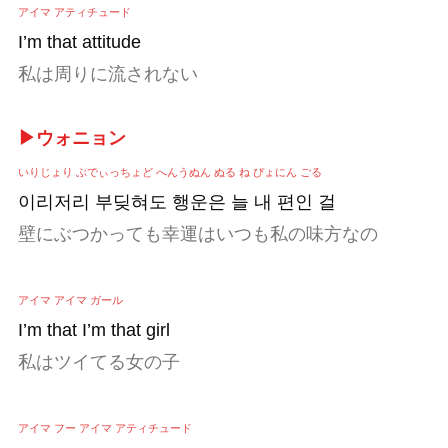
アイマ アティチュード
I’m that attitude
私は周りに流されない
▶ウォニョン
いりじょり ぶでぃっちょど へんうぬん ぬる ね ぴょにん ごる
이리저리 부딪혀도 행운은 늘 내 편인 걸
壁にぶつかっても幸運はいつも私の味方なの
アイマ アイマ ガール
I’m that I’m that girl
私はツイてる女の子
アイマ フー アイマ アティチュード