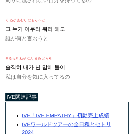
周りに流されない
自分を持ってるの
く ぬが あむり むぉら へど
그 누가 아무리 뭐라 해도
誰が何と言おうと
そるちき ねが なん まめ どぅろ
솔직히 내가 난 맘에 들어
私は自分を気に入ってるの
IVE関連記事
IVE「IVE EMPATHY」初動売上成績
IVEワールドツアーの全日程とセトリ
2024