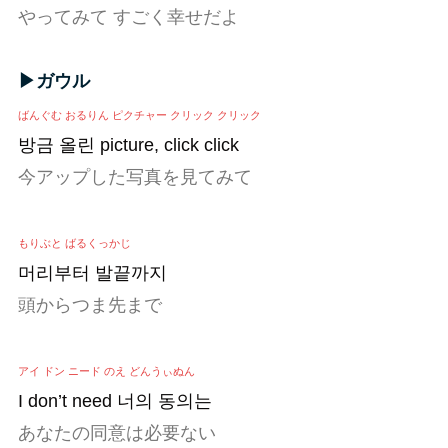
やってみて すごく幸せだよ
▶ガウル
ばんぐむ おるりん ピクチャー クリック クリック
방금 올린 picture, click click
今アップした写真を見てみて
もりぶと ばるくっかじ
머리부터 발끝까지
頭からつま先まで
アイ ドン ニード のえ どんうぃぬん
I don’t need 너의 동의는
あなたの同意は必要ない