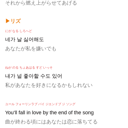
それから燃え上がらせてあげる
▶リズ
にが なる しろへど
네가 날 싫어해도
あなたが私を嫌いでも
ねが のる ちょあはる すど いっそ
내가 널 좋아할 수도 있어
私があなたを好きになるかもしれない
ユール フォーリンラブ バイ ジエンドブ ジ ソング
You’ll fall in love by the end of the song
曲が終わる頃にはあなたは恋に落ちてる