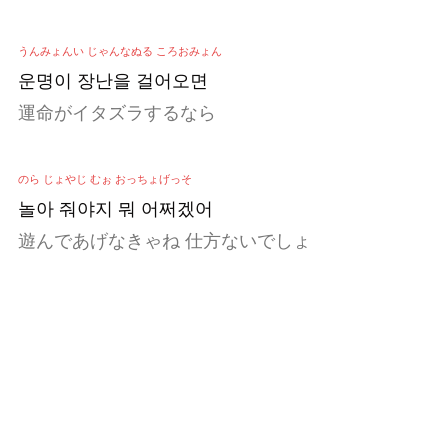
うんみょんい じゃんなぬる ころおみょん
운명이 장난을 걸어오면
運命がイタズラするなら
のら じょやじ むぉ おっちょげっそ
놀아 줘야지 뭐 어쩌겠어
遊んであげなきゃね 仕方ないでしょ