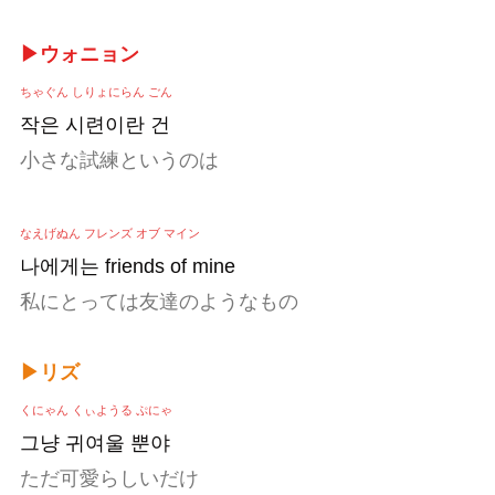
▶ウォニョン
ちゃぐん しりょにらん ごん
작은 시련이란 건
小さな試練というのは
なえげぬん フレンズ オブ マイン
나에게는 friends of mine
私にとっては友達のようなもの
▶リズ
くにゃん くぃようる ぷにゃ
그냥 귀여울 뿐야
ただ可愛らしいだけ