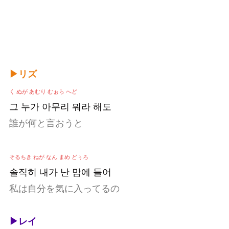
▶リズ
く ぬが あむり むぉら へど
그 누가 아무리 뭐라 해도
誰が何と言おうと
そるちき ねが なん まめ どぅろ
솔직히 내가 난 맘에 들어
私は自分を気に入ってるの
▶レイ