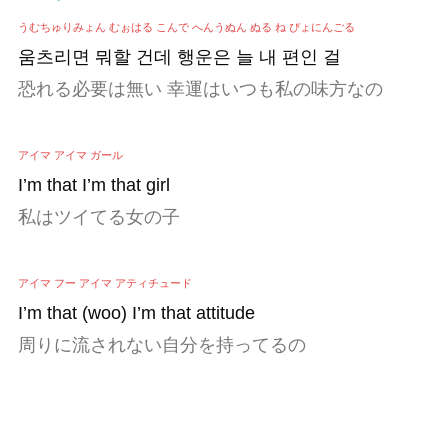
うむちゅりみょん むぉはる こんで へんうぬん ぬる ね ぴょにんごる
움츠리면 뭐할 건데 행운은 늘 내 편인 걸
恐れる必要は無い 幸運はいつも私の味方なの
アイマ アイマ ガール
I’m that I’m that girl
私はツイてる女の子
アイマ フー アイマ アティチュード
I’m that (woo) I’m that attitude
周りに流されない
自分を持ってるの