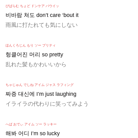
ぴばらむ ちょど ドンケア バウイッ
비바람 쳐도 don’t care ‘bout it
雨風に打たれても気にしない
ほんくろじん もり ソー プリティ
헝클어진 머리 so pretty
乱れた髪もかわいいから
ちゃじゅん でしね アイム ジャス ラフィング
짜증 대신에 I’m just laughing
イライラの代わりに笑ってみよう
へば おでぃ アイム ソー ラッキー
해봐 어디 I’m so lucky