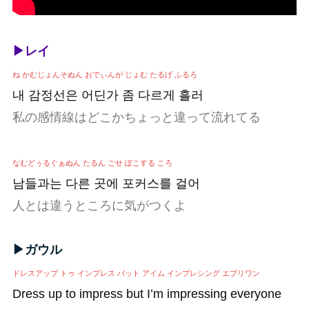
▶レイ
ね かむじょんそぬん おでぃんが じょむ たるげ ふるろ
내 감정선은 어딘가 좀 다르게 흘러
私の感情線はどこかちょっと違って流れてる
なむどぅるぐぁぬん たるん ごせ ぽこする ころ
남들과는 다른 곳에 포커스를 걸어
人とは違うところに気がつくよ
▶ガウル
ドレスアップ トゥ インプレス バット アイム インプレシング エブリワン
Dress up to impress but I’m impressing everyone