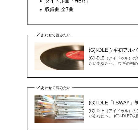
タイトル曲「HER」
収録曲 全7曲
あわせて読みたい
(G)I-DLEウギ初ア
(G)I-DLE（アイドゥル
たいあなたへ。 ウギの初
あわせて読みたい
(G)I-DLE「I SWA
(G)I-DLE（アイドゥル
いあなたへ。 (G)I-DLE