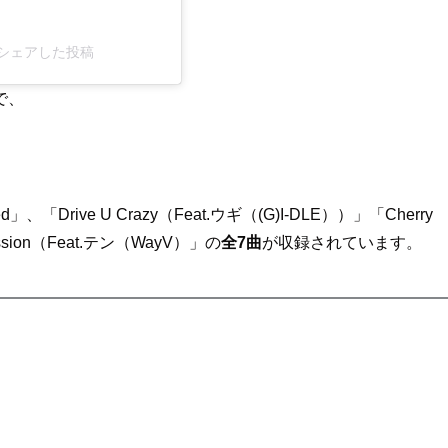
_dle)がシェアした投稿
で、
「Drive U Crazy（Feat.ウギ（(G)I-DLE））」「Cherry
session（Feat.テン（WayV）」の
全7曲
が収録されています。