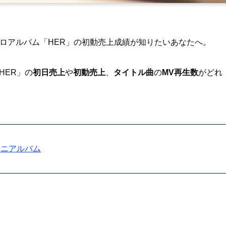
ニ）のソロアルバム「HER」の初動売上成績が知りたいあなたへ。
HER」の
初日売上
や
初動売上
、
タイトル曲
の
MV再生数
がどれ
目ミニアルバム