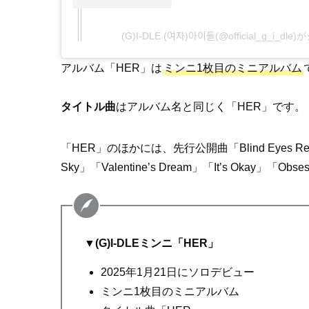
(G)I-DLE (여자)아이들(@official_g_i
アルバム「HER」は
ミンニ1枚目のミニアルバム
タイトル曲
はアルバム名と同じく「HER」です。
「HER」のほかには、先行公開曲「Blind Eyes Red」、
Sky」「Valentine’s Dream」「It’s Okay」「Ob
▼
(G)I-DLEミンニ「HER」
2025年1月21日にソロデビュー
ミンニ1枚目のミニアルバム