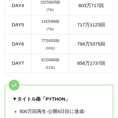
132万6625回
DAY4
603万717回
(7位)
114万406回
DAY5
717万1123回
(7位)
77万4252回
DAY6
794万5375回
(10位)
61万6362回
DAY7
856万1737回
(11位)
▼
タイトル曲「PYTHON」
500万回再生-公開4日目に達成-