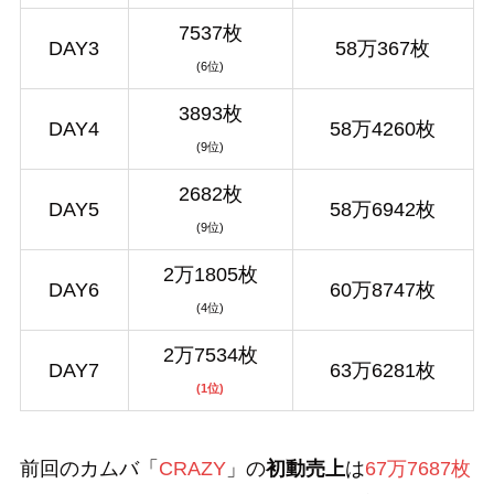
7537枚
DAY3
58万367枚
(6位)
3893枚
DAY4
58万4260枚
(9位)
2682枚
DAY5
58万6942枚
(9位)
2万1805枚
DAY6
60万8747枚
(4位)
2万7534枚
DAY7
63万6281枚
(1位)
前回のカムバ「
CRAZY
」の
初動売上
は
67万7687枚