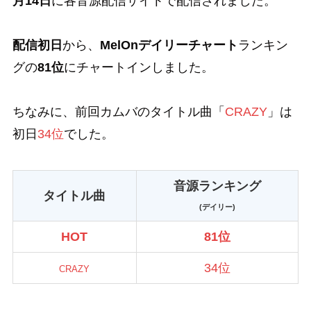
月14日
に各音源配信サイトで配信されました。
配信初日
から、
MelOnデイリーチャート
ランキン
グの
81位
にチャートインしました。
ちなみに、前回カムバのタイトル曲「
CRAZY
」は
初日
34位
でした。
音源ランキング
タイトル曲
(デイリー)
HOT
81位
34位
CRAZY