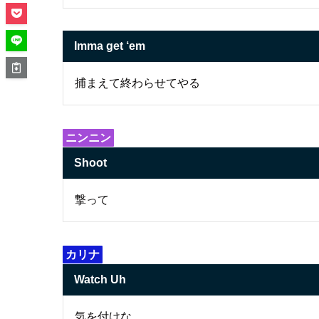
Imma get ‘em
捕まえて終わらせてやる
ニンニン
Shoot
撃って
カリナ
Watch Uh
気を付けな