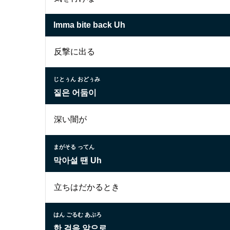
Imma bite back Uh
反撃に出る
じとぅん おどぅみ
짙은 어둠이
深い闇が
まがそる ってん
막아설 땐 Uh
立ちはだかるとき
はん ごるむ あぷろ
한 걸음 앞으로