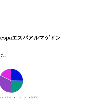
-aespaエスパアルマゲドン
した。