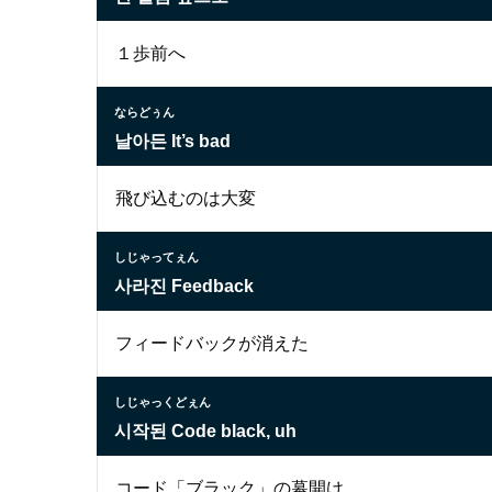
１歩前へ
ならどぅん
날아든 It’s bad
飛び込むのは大変
しじゃってぇん
사라진 Feedback
フィードバックが消えた
しじゃっくどぇん
시작된 Code black, uh
コード「ブラック」の幕開け