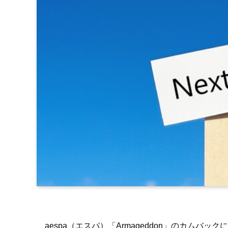
aespa（エスパ）「Armageddon」のカムバ