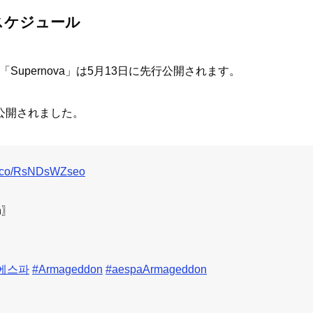
クスケジュール
「Supernova」は5月13日に先行公開されます。
が公開されました。
/t.co/RsNDsWZseo
n〗
에스파
#Armageddon
#aespaArmageddon