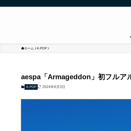
ホーム
K-POP
aespa「Armageddon」初
2024年6月3日
K-POP