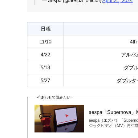
— aespa (@aespa_official)
April 21, 2024
日程
11/10
4
4/22
アルバム
5/13
ダブル
5/27
ダブルタイ
あわせて読みたい
aespa「Supernov
aespa（エスパ）「Supe
ジックビデオ（MV）再生数に