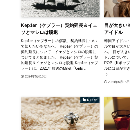
Kep1er（ケプラー）契約延長＆イェ
目が大きいK
ソとマシロは脱退
アイドル
Kep1er（ケプラー）の解散、契約延長につい
韓国アイドル
て知りたいあなたへ。 Kep1er（ケプラー）の
ルで目が大き
契約延長について、イェソとマシロの脱退に
へ。 目が大き
ついてまとめました。 Kep1er（ケプラー）契
ドルについて、
約延長＆イェソとマシロは脱退 Kep1er（ケプ
POP（Kポップ
ラー）は、2021年放送のMnet『Girls ...
ルには目が大
っ...
2024年5月16日
2024年5月15日
K-POP