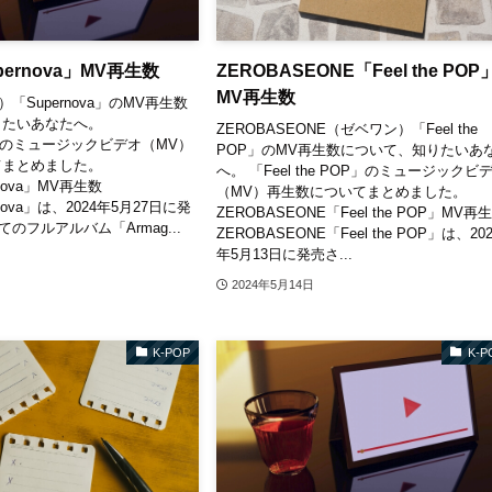
pernova」MV再生数
ZEROBASEONE「Feel the POP
MV再生数
）「Supernova」のMV再生数
りたいあなたへ。
ZEROBASEONE（ゼベワン）「Feel the
va」のミュージックビデオ（MV）
POP」のMV再生数について、知りたいあ
てまとめました。
へ。 「Feel the POP」のミュージックビ
rnova」MV再生数
（MV）再生数についてまとめました。
rnova」は、2024年5月27日に発
ZEROBASEONE「Feel the POP」MV再
てのフルアルバム「Armag...
ZEROBASEONE「Feel the POP」は、202
年5月13日に発売さ...
2024年5月14日
K-POP
K-P