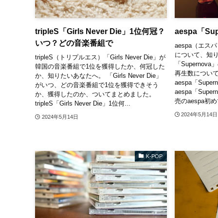
tripleS「Girls Never Die」1位何冠？
aespa「Su
いつ？どの音楽番組で
aespa（エスパ
について、知
tripleS（トリプルエス）「Girls Never Die」が
「Superno
韓国の音楽番組で1位を獲得したか、何冠した
再生数につい
か、知りたいあなたへ。 「Girls Never Die」
aespa「Supe
がいつ、どの音楽番組で1位を獲得できそう
aespa「Supe
か、獲得したのか、ついてまとめました。
売のaespa初め
tripleS「Girls Never Die」1位何...
2024年5月14日
2024年5月14日
K-POP