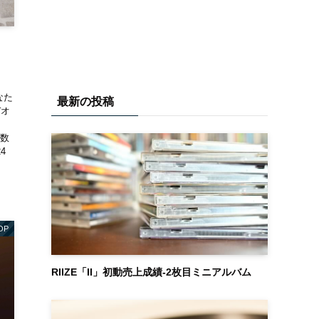
」
なた
最新の投稿
デオ
生数
4
OP
RIIZE「II」初動売上成績-2枚目ミニアルバム