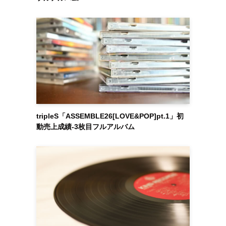
tripleS「ASSEMBLE26[LOVE&POP]pt.1」初
動売上成績-3枚目フルアルバム