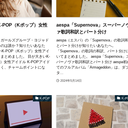
-POP（Kポップ）女性
aespa「Supernova」スーパーノ
ァ歌詞和訳とパート分け
・ガールズグループ・ヨジャド
aespa（エスパ）の「Supernova」の歌詞
いのは誰か？知りたいあなた
とパート分けが知りたいあなたへ。
いK-POP（Kポップ）女性アイ
「Supernova」の歌詞の和訳、パート分け
まとめました。 目が大きいK-
いてまとめました。 aespa「Supernova
）女性アイドル K-POPアイド
パーノヴァ歌詞和訳とパート分け aespa初
きく、チャームポイントにな
てのフルアルバム「Armageddon」は、ダ
タ...
2024年5月14日
K-POP
K-P