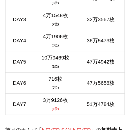
(3位)
4万1548枚
DAY3
32万3567枚
(2位)
4万1906枚
DAY4
36万5473枚
(3位)
10万9469枚
DAY5
47万4942枚
(2位)
716枚
DAY6
47万5658枚
(7位)
3万9126枚
DAY7
51万4784枚
(1位)
前回のカムバ「
NEVER SAY NEVER
」の
初動売上