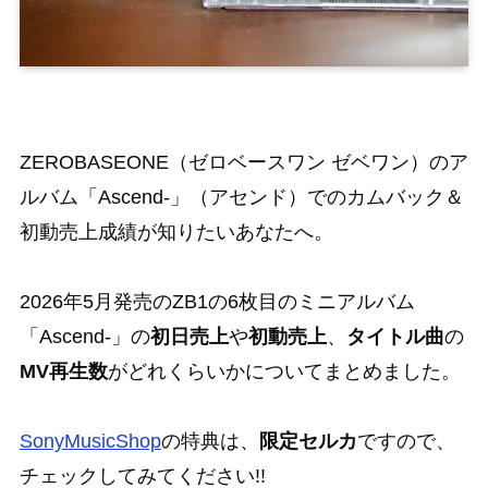
ZEROBASEONE（ゼロベースワン ゼベワン）のア
ルバム「Ascend-」（アセンド）でのカムバック＆
初動売上成績が知りたいあなたへ。
2026年5月発売のZB1の6枚目のミニアルバム
「Ascend-」の
初日売上
や
初動売上
、
タイトル曲
の
MV再生数
がどれくらいかについてまとめました。
SonyMusicShop
の特典は、
限定セルカ
ですので、
チェックしてみてください!!