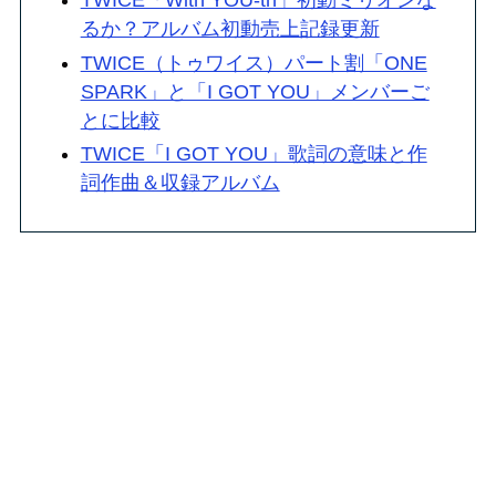
TWICE「With YOU-th」初動ミリオンな
るか？アルバム初動売上記録更新
TWICE（トゥワイス）パート割「ONE
SPARK」と「I GOT YOU」メンバーご
とに比較
TWICE「I GOT YOU」歌詞の意味と作
詞作曲＆収録アルバム