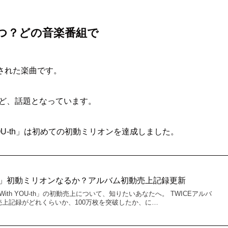
？いつ？どの音楽番組で
発売された楽曲です。
など、話題となっています。
 YOU-th」は初めての初動ミリオンを達成しました。
OU-th」初動ミリオンなるか？アルバム初動売上記録更新
「With YOU-th」の初動売上について、知りたいあなたへ。 TWICEアルバ
の初動売上記録がどれくらいか、100万枚を突破したか、に…