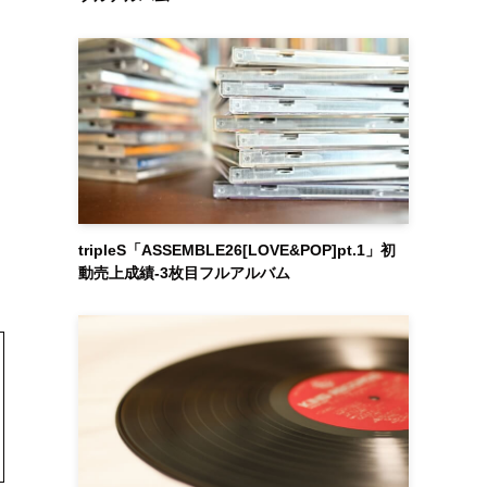
tripleS「ASSEMBLE26[LOVE&POP]pt.1」初
動売上成績-3枚目フルアルバム