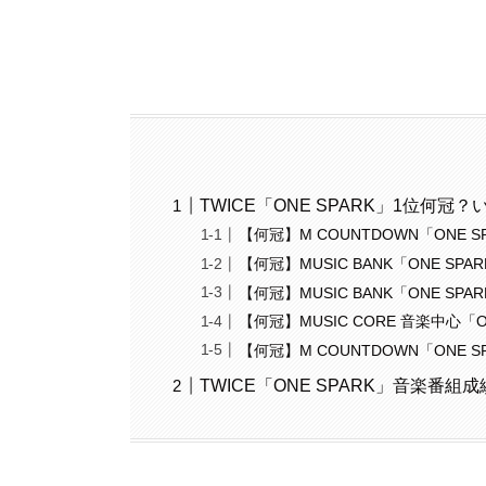
TWICE「ONE SPARK」1位何
【何冠】M COUNTDOWN「ONE 
【何冠】MUSIC BANK「ONE S
【何冠】MUSIC BANK「ONE SP
【何冠】MUSIC CORE 音楽中心「O
【何冠】M COUNTDOWN「ONE 
TWICE「ONE SPARK」音楽番組