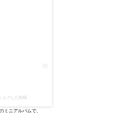
る
cl)がシェアした投稿
0枚目のミニアルバムで、