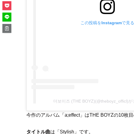
この投稿をInstagramで見
더보이즈 (THE BOYZ)(@theboyz_offi
今作のアルバム「a;effect」はTHE BOYZの1
タイトル曲
は「Stylish」です。