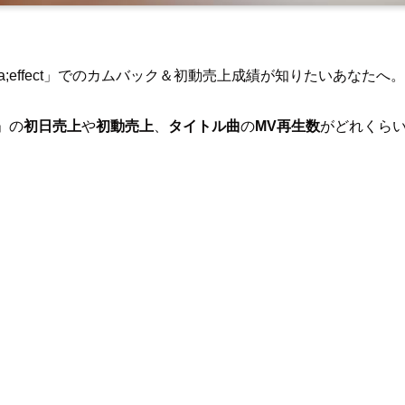
a;effect」でのカムバック＆初動売上成績が知りたいあなたへ。
t」の
初日売上
や
初動売上
、
タイトル曲
の
MV再生数
がどれくら