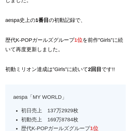
しました。
aespa史上の
1番目
の初動記録で、
歴代K-POPガールズグループ
1位
を前作”Girls”に続
いて再度更新しました。
初動ミリオン達成は”Girls”に続いて
2回目
です!!
aespa「MY WORLD」
初日売上 137万2929枚
初動売上 169万8784枚
歴代K-POPガールズグループ
1位