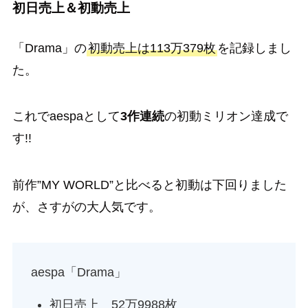
初日売上＆初動売上
「Drama」の
初動売上は113万379枚
を記録しまし
た。
これでaespaとして
3作連続
の初動ミリオン達成で
す!!
前作”MY WORLD”と比べると初動は下回りました
が、さすがの大人気です。
aespa「Drama」
初日売上 52万9988枚