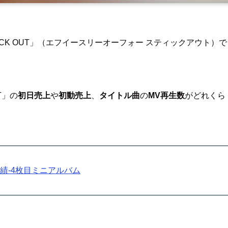
STICK OUT」（エフイースリーオーフォー スティックアウト）で
UT」の
初日売上
や
初動売上
、
タイトル曲
の
MV再生数
がどれくら
上成績-4枚目ミニアルバム