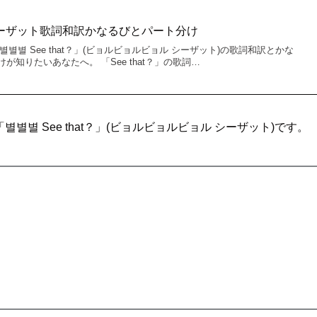
at？”シーザット歌詞和訳かなるびとパート分け
별별별 See that？」(ビョルビョルビョル シーザット)の歌詞和訳とかな
知りたいあなたへ。 「See that？」の歌詞…
は「별별별 See that？」(ビョルビョルビョル シーザット)です。