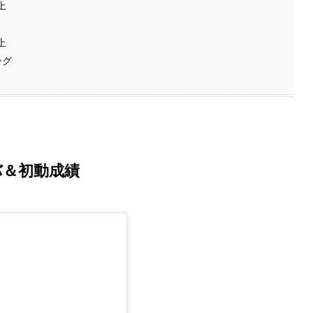
売上
数
売上
ング
カムバ＆初動成績