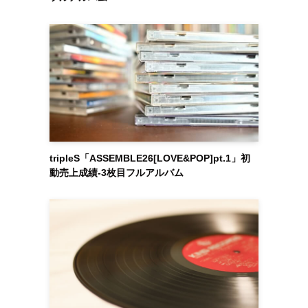
tripleS「ASSEMBLE26[LOVE&POP]pt.1」初
動売上成績-3枚目フルアルバム