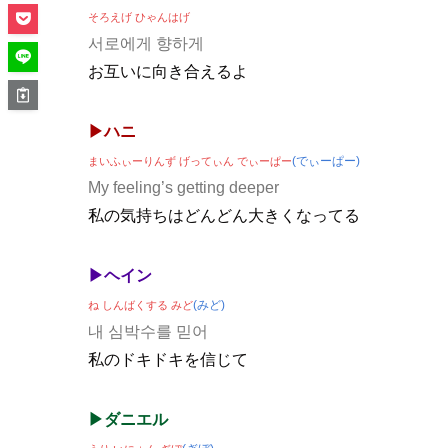
そろえげ ひゃんはげ
서로에게 향하게
お互いに向き合えるよ
▶ハニ
(でぃーぱー)
まいふぃーりんず げってぃん でぃーぱー
My feeling’s getting deeper
私の気持ちはどんどん大きくなってる
▶ヘイン
(みど)
ね しんばくする みど
내 심박수를 믿어
私のドキドキを信じて
▶ダニエル