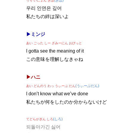
(ぎぼ)
うり いにょん ぎぼ
우리 인연은 깊어
私たちの絆は深いよ
▶ミンジ
あい ごった しー ざみーにん おびっと
I gotta see the meaning of it
この意味を理解しなきゃね
▶ハニ
(うぃーぶだん)
あい どんのう わっ うぃーぶ だん
I don’t know what we’ve done
私たちが何をしたのか分からないけど
(しろ)
てどらがぎん しろ
되돌아가긴 싫어