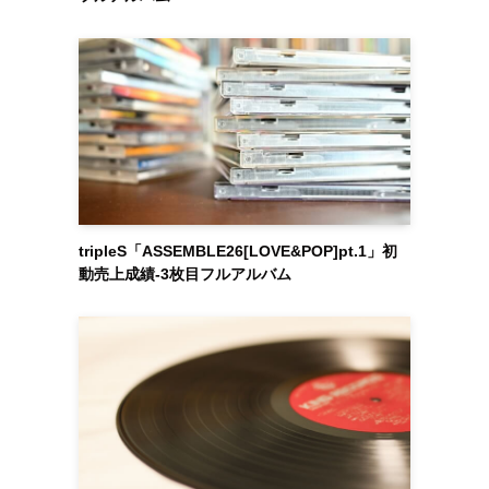
tripleS「ASSEMBLE26[LOVE&POP]pt.1」初
動売上成績-3枚目フルアルバム