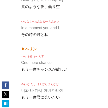
嵐のような夜、曇り空
いんなもーめんと ゆーえんあい
In a moment you and I
その時の君と私
▶ヘリン
わん もあ ちゃんす
One more chance
もう一度チャンスが欲しい
のわ な たし はんぼん まんなげ
너와 나 다시 한번 만나게
もう一度君に会いたい