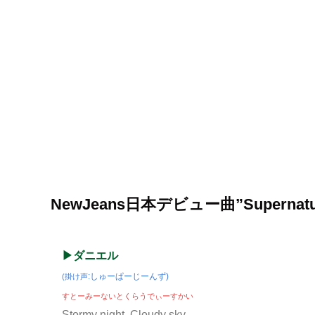
NewJeans日本デビュー曲”Super
▶ダニエル
:
しゅーぱーじーんず
)
(
掛け声
すとーみーないとくらうでぃーすかい
Stormy night, Cloudy sky