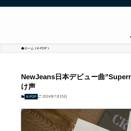
ホーム
K-POP
NewJeans日本デビュー曲”Supe
け声
2024年7月15日
K-POP