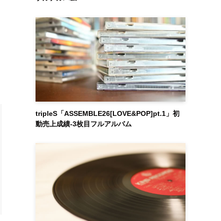
tripleS「ASSEMBLE26[LOVE&POP]pt.1」初
動売上成績-3枚目フルアルバム