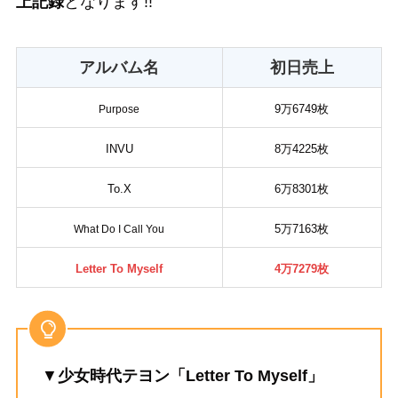
上記録
となります!!
アルバム名
初日売上
9万6749枚
Purpose
INVU
8
万
4225
枚
To.X
6
万
8301
枚
5
万
7163
枚
What Do I Call You
Letter To Myself
4万7279枚
▼
少女時代テヨン「Letter To Myself」