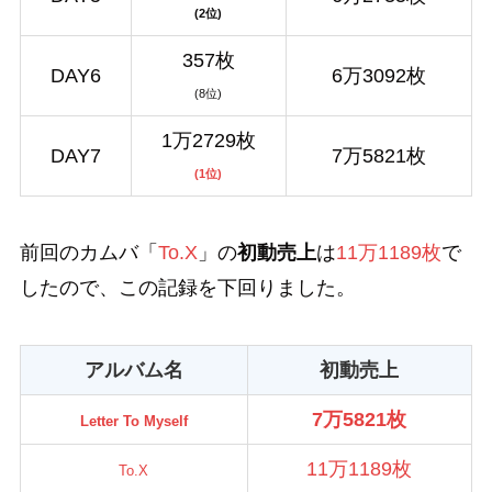
(2位)
357枚
DAY6
6万3092枚
(8位)
1万2729枚
DAY7
7万5821枚
(1位)
前回のカムバ「
To.X
」の
初動売上
は
11万1189枚
で
したので、この記録を下回りました。
アルバム名
初動売上
7万5821枚
Letter To Myself
11万1189枚
To.X