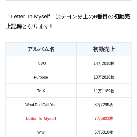
「Letter To Myself」はテヨン史上の
6番目
の
初動売
上記録
となります!!
アルバム名
初動売上
INVU
14万
2019
枚
13万2818枚
Purpose
To.X
11
万
1189
枚
8
万
7
299枚
What Do I Call You
Letter To Myself
7万5821枚
5
万
5810
枚
Why