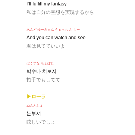
I’ll fulfill my fantasy
私は自分の空想を実現するから
あんど ゆーきゃん うぉっち ん しー
And you can watch and see
君は見てていいよ
ぱくすな ちょぼじ
박수나 쳐보지
拍手でもしてて
▶ローラ
ぬんぶしょ
눈부셔
眩しいでしょ