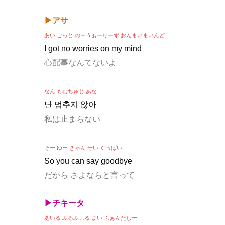
▶アサ
あい ごっと のーうぉーりーず おんまいまいんど
I got no worries on my mind
心配事なんてないよ
なん もむちゅじ あな
난 멈추지 않아
私は止まらない
そー ゆー きゃん せい ぐっばい
So you can say goodbye
だから さよならと言って
▶チキータ
あいる ふるふぃる まい ふぁんたしー