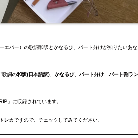
”（フォーエバー）の歌詞和訳とかなるび、パート分けが知りたいあな
R”歌詞の
和訳(日本語訳)
、
かなるび
、
パート分け
、
パート割ラ
DRIP」に収録されています。
トレカ
ですので、チェックしてみてください。