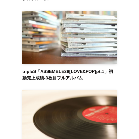
tripleS「ASSEMBLE26[LOVE&POP]pt.1」初
動売上成績-3枚目フルアルバム