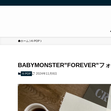
ホーム
K-POP
BABYMONSTER”FOREVE
2024年11月8日
K-POP